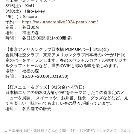
＜出演予定アーティスト＞
3/16(土)：XinU
3/30(土)：Hiro-a-key
4/6(土)：Sincere
予約：
https://sakuranorenlive2024.peatix.com/
定員： 各日80名
場所： 福徳の森
時間： 各日15:00開演(14:00開場)
【東京アメリカンクラブ日本橋 POP UPバー】3/15(金)
会員制社交クラブ、東京アメリカンクラブ日本橋のバーが1日限
定のバーをオープンします。春のスペシャルカクテルやオリジナ
ルクラフトビールなど、世界のVIPも認める味を楽しめます。
場所： 福徳の森
時間： 16:30〜20:00(L.O19:30)
【桜メニュー＆グッズ】3/15(金)〜4/7(日)
日本橋エリアの約200店舗が“桜”をテーマにしたこの春限定のメ
ニューを展開。 スイーツや、お弁当、軽食、グッズなどなど、見
ても楽しい、味わっても楽しい春の品々が揃っています。
場所： 各店舗での販売
←
日本橋横山町・馬喰町「さんかく問
4月～7月OPEN！シェアオフィス&コ