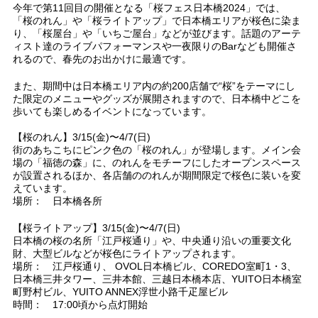
今年で第11回目の開催となる「桜フェス日本橋2024」では、
「桜のれん」や「桜ライトアップ」で日本橋エリアが桜色に染ま
り、「桜屋台」や「いちご屋台」などが並びます。話題のアーテ
ィスト達のライブパフォーマンスや一夜限りのBarなども開催さ
れるので、春先のお出かけに最適です。
また、期間中は日本橋エリア内の約200店舗で“桜”をテーマにし
た限定のメニューやグッズが展開されますので、日本橋中どこを
歩いても楽しめるイベントになっています。
【桜のれん】3/15(金)〜4/7(日)
街のあちこちにピンク色の「桜のれん」が登場します。メイン会
場の「福徳の森」に、のれんをモチーフにしたオープンスペース
が設置されるほか、各店舗ののれんが期間限定で桜色に装いを変
えています。
場所： 日本橋各所
【桜ライトアップ】3/15(金)〜4/7(日)
日本橋の桜の名所「江戸桜通り」や、中央通り沿いの重要文化
財、大型ビルなどが桜色にライトアップされます。
場所： 江戸桜通り、 OVOL日本橋ビル、COREDO室町1・3、
日本橋三井タワー、三井本館、三越日本橋本店、YUITO日本橋室
町野村ビル、YUITO ANNEX浮世小路千疋屋ビル
時間： 17:00頃から点灯開始