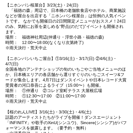
【ニホンバシ桜屋台】3/23(土)・24(日)
「福徳の森」周辺で、日本橋の老舗飲食店やホテル、商業施設
などが屋台を出店する「ニホンバシ桜屋台」は恒例の人気イベン
トです。 なかでも開催日の2日間限定メニューがおススメ！24日
のみ、気軽にお茶を楽しめる“野点(のだて)”イベントも開催され
ます。
場所： 福徳神社周辺(仲通り・浮世小路・福徳の森)
時間： 12:00〜18:00(なくなり次第終了)
※雨天決行・荒天中止
【ニホンバシいちご屋台】①3/16(土)・3/17(日) ②4/6(土)・
4/7(日)
全国各地のアンテナショップの旬のいちごやご当地メニューのほ
か、日本橋エリアの各店舗から選りすぐりのいちごスイーツ&フ
ードが集合します。4月7日はダンスイベントや日本レコード大賞
受賞者の河口恭吾によるライブ（15:00〜）も開催。
場所： ①仲通り ②コレド室町テラス 大屋根広場
時間： ①12:30〜17:00 ②11:00〜17:00
※雨天決行・荒天中止
【桜のれんLIVE】3/16(土)・3/30(土)・4/6(土)
話題のアーティストたちがライブを開催！ダンスエージェント
「INFINITY」や歌手のXinU(シンユウ)、Sincere(シンシア)がパフ
ォーマンスを披露します。（要予約・無料）